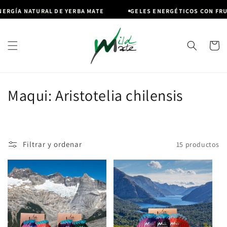
Ir
directamente
RGÍA NATURAL DE YERBA MATE
GELES ENERGÉTICOS CON FRUTO
al contenido
Carrito
C
Maqui: Aristotelia chilensis
o
l
Filtrar y ordenar
15 productos
e
c
c
i