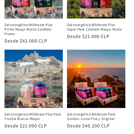
ó
n
:
Gel energético Wildmate Plus
Gel energético Wildmate Plus
Súper Pack Calafate-Maqui-Murta
Prime Maqui-Murta-Calafate-
Frutos
Precio
Desde $21.000 CLP
Precio
Desde $42.000 CLP
habitual
habitual
Gel energético Wildmate Plus Pack:
Gel energético Wildmate Pack
Frutilla Blanca-Maqui
Unidos: Línea Plus y Original
Precio
Desde $21.000 CLP
Precio
Desde $40.200 CLP
habitual
habitual