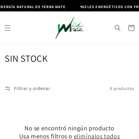
Ir
directamente
NERGÍA NATURAL DE YERBA MATE
GELES ENERGÉTICOS CON FR
al contenido
Carrito
C
SIN STOCK
o
l
Filtrar y ordenar
0 productos
e
c
c
No se encontró ningún producto
i
Usa menos filtros o
elimínalos todos