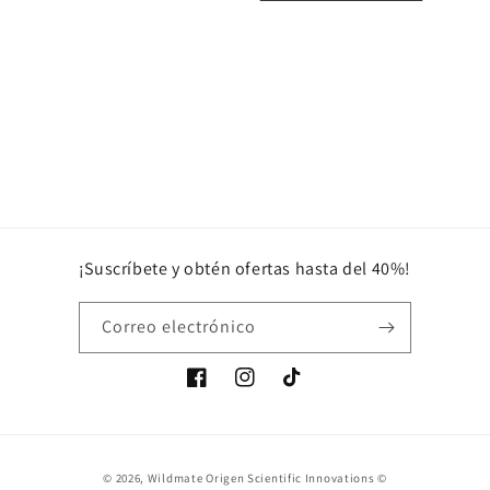
ó
n
:
¡Suscríbete y obtén ofertas hasta del 40%!
Correo electrónico
Facebook
Instagram
TikTok
Formas
© 2026,
Wildmate
Origen Scientific Innovations ©